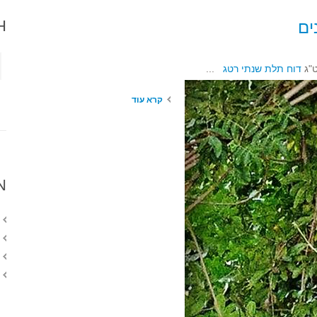
H
ים
ט"ג
דוח תלת שנתי רטג
...
קרא עוד
N