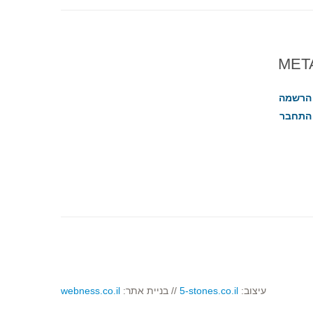
MET
הרשמה
התחבר
עיצוב:
5-stones.co.il
// בניית אתר:
webness.co.il