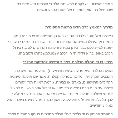
המוקד העירוני. יש לקחת לתשומת הלב כי עורבים היא חיית בר
שהטיפול בה הוא בסמכות של רשות הטבע והגנים.
מדריך למאמץ כלב חדש ברשות המקומית
ראשית מזל טוב ! כלבכם החדש הוא בן משפחה חדש שיביא המון
הנאות אך גידולו מחייב גם אחריות וחובות. השירות הווטרינרי העירוני
ישמח לסייע לכם ככל הניתן במידע והכוונה הנדרשים לטובת גידול
הכלב באופן בריא וידידותי הן לכלב עצמו,למשפחתו ולסביבתו.
חיסון כנגד מחלת הכלבת, שיבוב ורישיון להחזקת הכלב:
מחלת הכלבת היא מחלה נגיפית (ויראלית) התוקפת את מערכת
העצבים המרכזית. מדובר במחלה קטלנית, אשר עם הופעת סימניה
הקליניים הראשונים, באדם או בבע"ח, גורמת למוות תוך ייסורים
קשים. עד היום טרם נמצאה תרופה ו/או טיפול אחר העשויים להציל
את מי שחלה במחלה. מדינת ישראל נמצאת באזור הנגוע במחלה זו.
לכן, כל כלב מחויב ע"פ חוק לקבל חיסון כנגד המחלה פעם בשנה, החל
מגיל 3 חודשים.
במעמד החיסון כנגד כלבת בעלי הכלב מחויבים בנוסף בתשלום שנתי