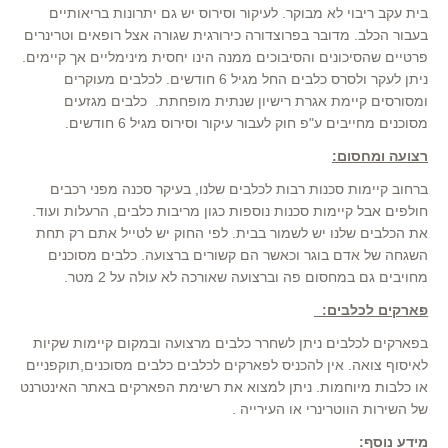
בית עקב ריבוי לא מבוקר. לעיקור וסירוס יש גם יתרונות בריאותיים
בעבור הכלב. מדובר בפרוצדורה כירורגית שגורה אצל רופאים וטרינרים
פרטיים שהסיכונים והסיבוכים ממנה הינו יחסית מינימליים אך קיימים.
ניתן לעקר ולסרס כלבים החל מגיל 6 חודשים. לכלבים מעוקרים
ומסורסים קיימת אגרת רישיון שנתית מופחתת. כלבים מגזעים
מסוכנים מחייבים ע"פ חוק לעבור עיקור וסירוס מגיל 6 חודשים.
רצועה ומחסום:
ברחוב קיימות סכנות רבות לכלבים שלנו, בעיקר סכנה מפני רכבים
חולפים אבל קיימות סכנות נוספות כגון מריבות כלבים, הרעלות ועוד.
את הכלבים שלנו יש לשמור בבית. לפי החוק יש לטייל אתם רק תחת
השגחה של אדם בוגר וכאשר הם קשורים ברצועה. כלבים מסוכנים
מחויבים גם במחסום פה וברצועה שאורכה לא עולה על 2 מטר.
פארקים לכלבים:
בפארקים לכלבים ניתן לשחרר כלבים מרצועה ובמקום קיימות שקיות
לאיסוף צואה. אין להכניס לפארקים לכלבים כלבים מסוכנים,תוקפניים
או כלבות מיוחמות. ניתן למצוא את רשימת הפארקים באתר האינטרנט
של השירות הווטרינרי או העירייה .
מידע נוסף: