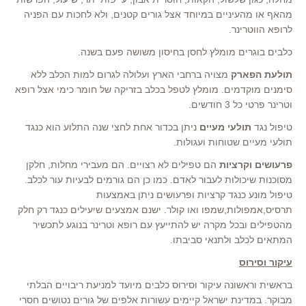
מהאף או מהעיניים במיוחד אצל גורים קטנים, ולא לחכות עם הפניה
לרופא הווטרינר.
כלבים בוגרים מומלץ לחסן בחיסון משושה פעם בשנה.
תולעת הפארק
מצויה ברחבי הארץ ועלולה לגרום למות הכלב ללא
סימנים מוקדמים. מומלץ לטפל בכלב בזריקה של חומר כימי אצל רופא
וטרינר פרטי כל 3 חודשים.
טיפול נגד
תולעי מעיים
ניתן בכדור אחת לחצי שנה התלוע הוא כנגד
תולעי מעיים שטוחות ועגולות.
פרעושים וקרציות
הם טפילים לא רצויים. הם מעבירי מחלות, חלקן
מסוכנות שיכולות לעבור לאדם. כמו כן הם גורמים לבעיות עור לכלב.
טיפול מונע כנגד קרציות ופרעושים ניתן באמצעות
תרסיס,אמפולות,שמפו ואו קולר. ישנם אמצעים שיעילים כנגד רק חלק
מהטפילים ובכל מקרה יש להתייעץ עם רופא וטרינר בנוגע לתכשיר
המתאים לכלב ולתנאי סביבתו.
עיקור וסירוס
בראשית וראשונה עיקור וסירוס כלבים מיועד למניעת ריבויים הבלתי
מבוקר. במדינת ישראל קיימים עשורות אלפים של גורים נטושים חסרי