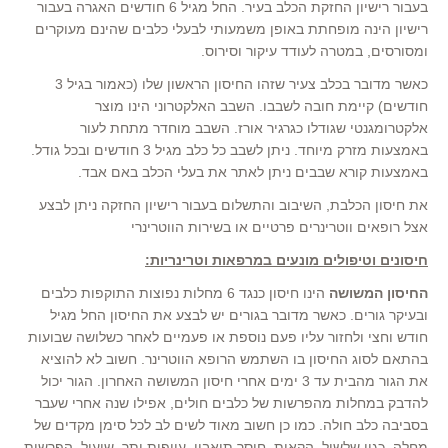
בעבור רישיון החזקת הכלב בעיר. החל מגיל 6 חודשים האגרה בעבור
רישיון הינה מופחתת באופן משמעותי לבעלי כלבים שהינם מעוקרים
ומסורסים, במטרה לעודד עיקור וסירוס.
כאשר מדובר בכלב צעיר שזהו החיסון הראשון שלו (כאמור בגיל 3
חודשים) קיימת חובה לשבבו. השבב האלקטרוני הינו מוצר
אלקטרומגנטי שגודלו כגרגיר אורז. השבב מוחדר מתחת לעור
באמצעות מזרק מיוחד. ניתן לשבב כל כלב מגיל 3 חודשים ובכל גודל.
באמצעות קורא שבבים ניתן לאתר את בעלי הכלב באם אבד.
את חיסון הכלבת, השיבוב והתשלום בעבור רישיון החזקה ניתן לבצע
אצל רופאים ווטרינרים פרטיים או בשירות הווטרינרי
חיסונים וטיפולים מונעים במרפאות וטרינריות:
החיסון המשושה
הינו חיסון כנגד 6 מחלות נפוצות התוקפות כלבים
ובעיקר גורים. כאשר מדובר בגורים יש לבצע את החיסון החל מגיל
חודש וחצי ולחזור עליו פעם נוספת או פעמיים לאחר כשלושה שבועות
בהתאם לסוג החיסון בו השתמש הרופא הווטרינר. חשוב לא להוציא
את הגור מהבית עד 3 ימים אחרי חיסון המשושה האחרון. הגור יכול
להדבק במחלות מהפרשות של כלבים חולים, אפילו שנה אחרי שעבר
בסביבה כלב חולה. כמו כן חשוב מאוד לשים לב לכל סימן מקדים של
מחלה, כגון שלשול, הקאות, חוסר תיאבון, עייפות יתר, שיעול, הפרשות